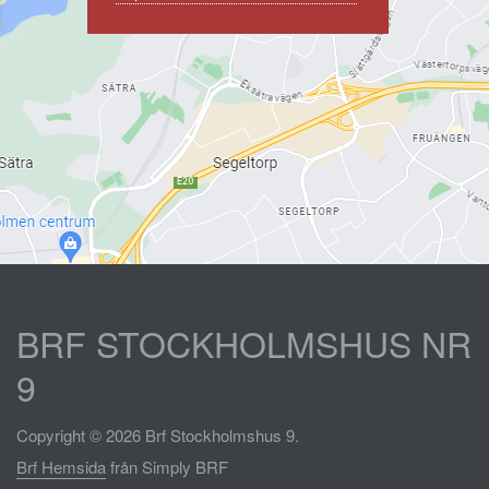
BRF STOCKHOLMSHUS NR
9
Copyright © 2026 Brf Stockholmshus 9.
Brf Hemsida
från Simply BRF